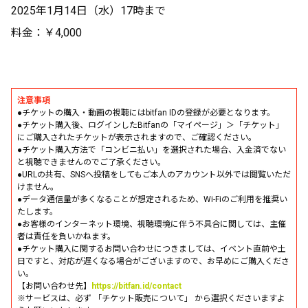
2025年1月14日（水）17時まで
料金：￥4,000
注意事項
●チケットの購入・動画の視聴にはbitfan IDの登録が必要となります。
●チケット購入後、ログインしたBitfanの「マイページ」＞「チケット」
にご購入されたチケットが表示されますので、ご確認ください。
●チケット購入方法で「コンビニ払い」を選択された場合、入金済でない
と視聴できませんのでご了承ください。
●URLの共有、SNSへ投稿をしてもご本人のアカウント以外では閲覧いただ
けません。
●データ通信量が多くなることが想定されるため、Wi-Fiのご利用を推奨い
たします。
●お客様のインターネット環境、視聴環境に伴う不具合に関しては、主催
者は責任を負いかねます。
●チケット購入に関するお問い合わせにつきましては、イベント直前や土
日ですと、対応が遅くなる場合がございますので、お早めにご購入くださ
い。
【お問い合わせ先】
https://bitfan.id/contact
※サービスは、必ず 「チケット販売について」 から選択くださいますよ