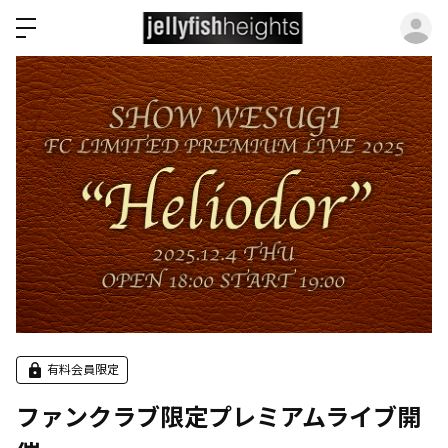
ロ
有料会員限定
ファンクラブ限定プレミアムライブ開