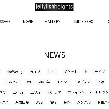
SSAGE
MOVIE
GALLERY
LIMITED SHOP
NEWS
shoWesugi
ライブ
ツアー
チケット
トークライブ
アルバム
DVD
30周年
イベント
メディア
通販
旅行
上杉 昇
上杉昇
お知らせ
オフィシャルブートレッグ
ックス
永劫回帰
WEB
旅行
海外
シングル
会報バ