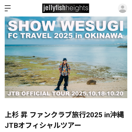
ロ
上杉 昇 ファンクラブ旅行2025 in沖縄
JTBオフィシャルツアー