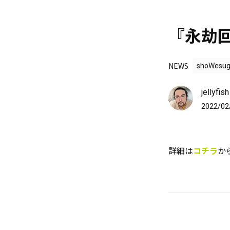
『永劫回
NEWS
shoWesug
jellyfis
2022/02
詳細は
コチラ
か