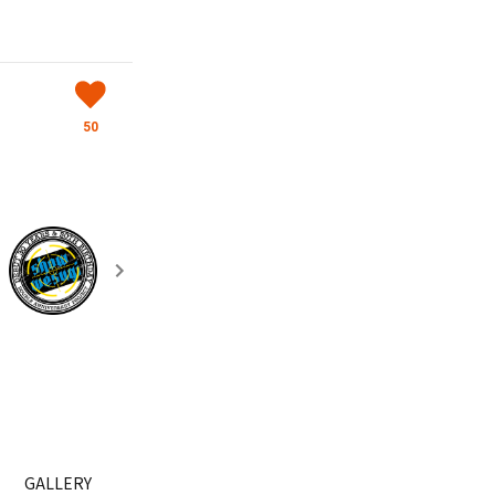
50
GALLERY
LIMITED SHOP
Official Site
会員情