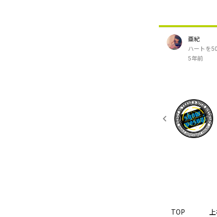
亜紀
ハートを5
5年前
TOP
上