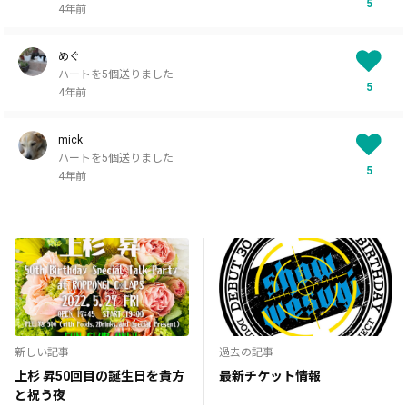
5
4年前
めぐ
ハートを5個送りました
5
4年前
mick
ハートを5個送りました
5
4年前
新しい記事
過去の記事
上杉 昇50回目の誕生日を貴方
最新チケット情報
と祝う夜