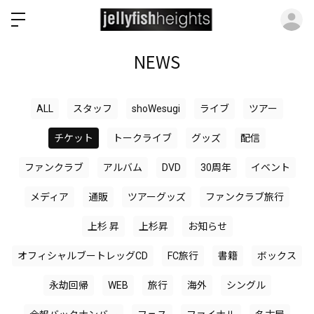
ロ
NEWS
ALL
スタッフ
shoWesugi
ライブ
ツアー
チケット
トークライブ
グッズ
配信
ファンクラブ
アルバム
DVD
30周年
イベント
メディア
通販
ツアーグッズ
ファンクラブ旅行
上杉 昇
上杉昇
お知らせ
オフィシャルブートレッグCD
FC旅行
書籍
ボックス
永劫回帰
WEB
旅行
海外
シングル